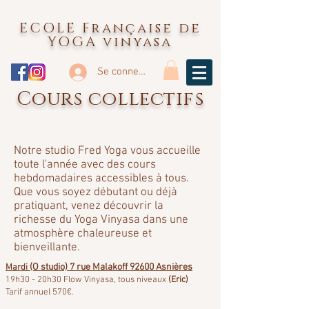
ECOLE Française de
YOGA vinyasa
Se connecter
Cours collectifs
Notre studio Fred Yoga vous accueille
toute l'année avec des cours
hebdomadaires accessibles à tous.
Que vous soyez débutant ou déjà
pratiquant, venez découvrir la
richesse du Yoga Vinyasa dans une
atmosphère chaleureuse et
bienveillante.
(O studio) 7 rue Malakoff 92600 Asnières
Mardi
19h30 - 20h30 Flow Vinyasa, tous niveaux
(Eric)
Tarif annuel 570€.